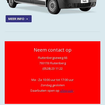
MEER INFO
Neem contact op
Fluitenbergseweg 66
7931TB Fluitenberg
(0528) 23 11 22
Ma - Za 10:00 uur tot 17:00 uur
Zondag gesloten
Daarbuiten open op
afspraak
.