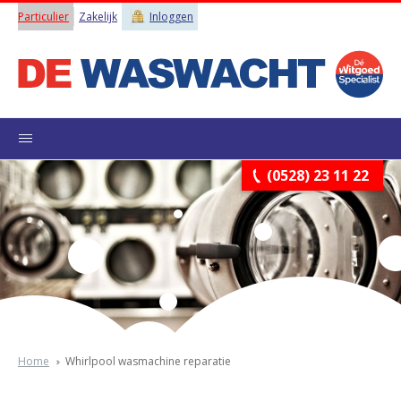
Particulier
Zakelijk
Inloggen
(0528) 23 11 22
Home
Whirlpool wasmachine reparatie