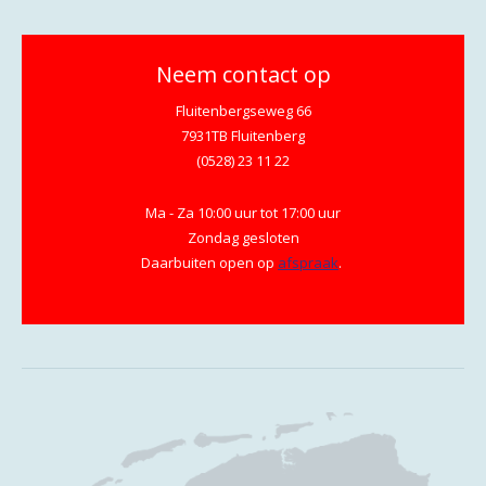
Neem contact op
Fluitenbergseweg 66
7931TB Fluitenberg
(0528) 23 11 22
Ma - Za 10:00 uur tot 17:00 uur
Zondag gesloten
Daarbuiten open op
afspraak
.