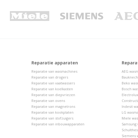
Reparatie apparaten
Repara
Reparatie van wasmachines
AEG wasm
Reparatie van drogers
Bauknech
Reparatie van vaatwassers
Beko was
Reparatie van koelkasten
Bosch wa
Reparatie van diepvriezen
Electrolu
Reparatie van ovens
Construct
Reparatie van magnetrons
Indesit w
Reparatie van kookplaten
LG wasma
Reparatie van stofzuigers
Miele was
Reparatie van inbouwapparaten
Samsung 
Schulthes
Siemens 