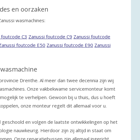
des en oorzaken
Zanussi wasmachines:
 foutcode C3
Zanussi foutcode C9
Zanussi foutcode
Zanussi foutcode E50
Zanussi foutcode E90
Zanussi
i wasmachine
provincie Drenthe. Al meer dan twee decennia zijn wij
wasmachines. Onze vakbekwame servicemonteur komt
 mogelijk te verhelpen. Gewoon bij u thuis, dus u hoeft
oppelen, onze monteur regelt dit allemaal voor u.
d geschoold en volgen de
laatste ontwikkelingen op het
gie nauwkeurig. Hierdoor zijn zij altijd in staat om
men. Onze reparatiebussen zijn allemaal ingericht