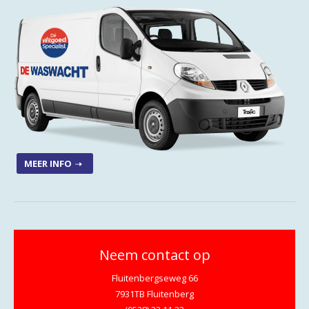
MEER INFO
Neem contact op
Fluitenbergseweg 66
7931TB Fluitenberg