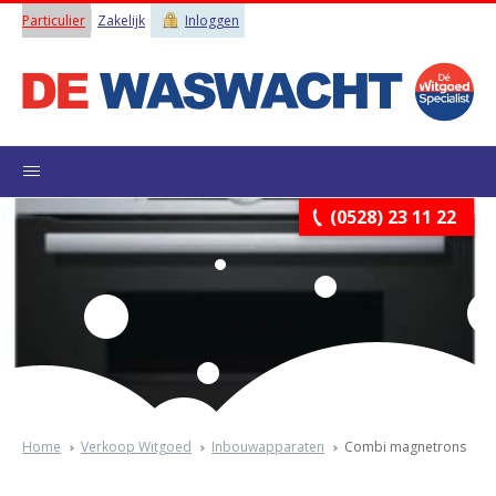
Particulier
Zakelijk
Inloggen
(0528) 23 11 22
Home
Verkoop Witgoed
Inbouwapparaten
Combi magnetrons