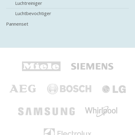
Luchtreiniger
Luchtbevochtiger
Pannenset