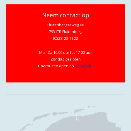
Neem contact op
Fluitenbergseweg 66
7931TB Fluitenberg
(0528) 23 11 22
Ma - Za 10:00 uur tot 17:00 uur
Zondag gesloten
Daarbuiten open op
afspraak
.