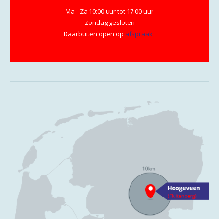
Ma - Za 10:00 uur tot 17:00 uur
Zondag gesloten
Daarbuiten open op
afspraak
.