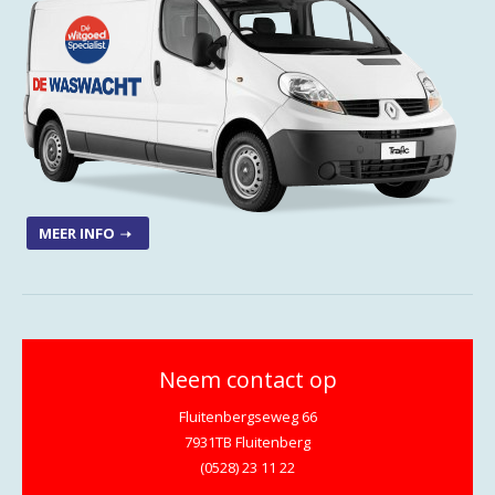
MEER INFO
Neem contact op
Fluitenbergseweg 66
7931TB Fluitenberg
(0528) 23 11 22