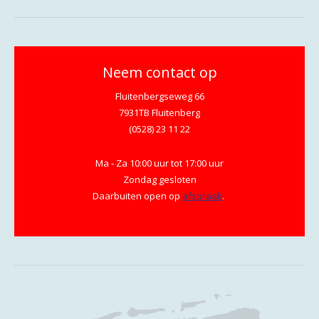
Neem contact op
Fluitenbergseweg 66
7931TB Fluitenberg
(0528) 23 11 22
Ma - Za 10:00 uur tot 17:00 uur
Zondag gesloten
Daarbuiten open op
afspraak
.